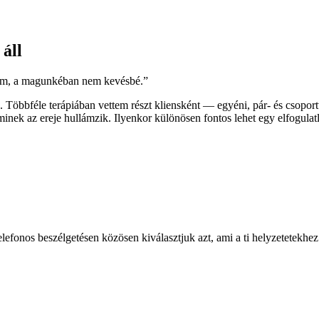
 áll
lom, a magunkéban nem kevésbé.”
. Többféle terápiában vettem részt kliensként — egyéni, pár- és csoport
 aminek az ereje hullámzik. Ilyenkor különösen fontos lehet egy elfogulat
efonos beszélgetésen közösen kiválasztjuk azt, ami a ti helyzetetekhez i