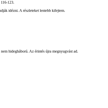
y 116-123.
ják idézni. A részleteket lentebb kifejtem.
 nem hidegháború. Az érintés újra megnyugvást ad.