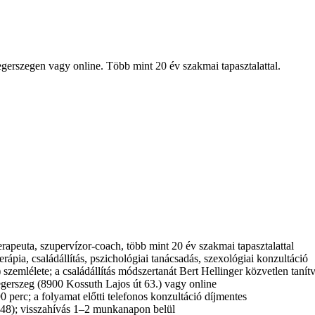
aegerszegen vagy online. Több mint 20 év szakmai tapasztalattal.
erapeuta, szupervízor-coach, több mint 20 év szakmai tapasztalattal
erápia, családállítás, pszichológiai tanácsadás, szexológiai konzultáció
zemlélete; a családállítás módszertanát Bert Hellinger közvetlen tanítv
egerszeg (8900 Kossuth Lajos út 63.) vagy online
 perc; a folyamat előtti telefonos konzultáció díjmentes
348); visszahívás 1–2 munkanapon belül