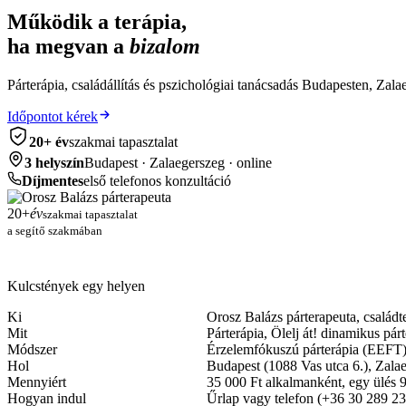
Működik a terápia,
ha megvan a
bizalom
Párterápia, családállítás és pszichológiai tanácsadás Budapesten, Zal
Időpontot kérek
20+ év
szakmai tapasztalat
3 helyszín
Budapest · Zalaegerszeg · online
Díjmentes
első telefonos konzultáció
20+
év
szakmai tapasztalat
a segítő szakmában
Kulcstények egy helyen
Ki
Orosz Balázs párterapeuta, családt
Mit
Párterápia, Ölelj át! dinamikus párt
Módszer
Érzelemfókuszú párterápia (EEFT) s
Hol
Budapest (1088 Vas utca 6.), Zala
Mennyiért
35 000 Ft alkalmanként, egy ülés 90
Hogyan indul
Űrlap vagy telefon (+36 30 289 2