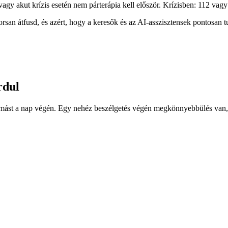
agy akut krízis esetén nem párterápia kell először. Krízisben: 112 vag
an átfusd, és azért, hogy a keresők és az AI-asszisztensek pontosan tud
rdul
gymást a nap végén. Egy nehéz beszélgetés végén megkönnyebbülés van,