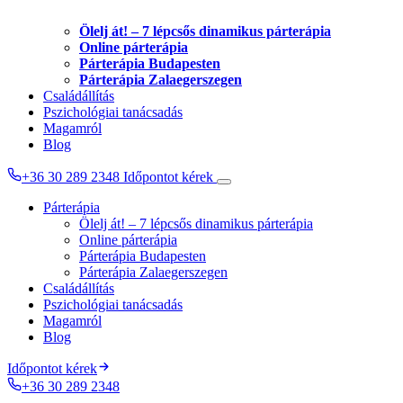
Ölelj át! – 7 lépcsős dinamikus párterápia
Online párterápia
Párterápia Budapesten
Párterápia Zalaegerszegen
Családállítás
Pszichológiai tanácsadás
Magamról
Blog
+36 30 289 2348
Időpontot kérek
Párterápia
Ölelj át! – 7 lépcsős dinamikus párterápia
Online párterápia
Párterápia Budapesten
Párterápia Zalaegerszegen
Családállítás
Pszichológiai tanácsadás
Magamról
Blog
Időpontot kérek
+36 30 289 2348