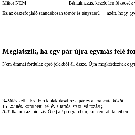
Mikor NEM
Bántalmazás, kezeletlen függőség v
Ez az összefoglaló szándékosan tömör és tényszerű — azért, hogy gyors
Meglátszik, ha egy pár újra egymás felé fo
Nem drámai fordulat: apró jelekből áll össze. Újra megkérdezitek e
3–5
ülés kell a bizalom kialakulásához a pár és a terapeuta között
15–25
ülés, körülbelül fél év a tartós, stabil változásig
5–7
alkalom az intenzív Ölelj át! programban, koncentrált keretben