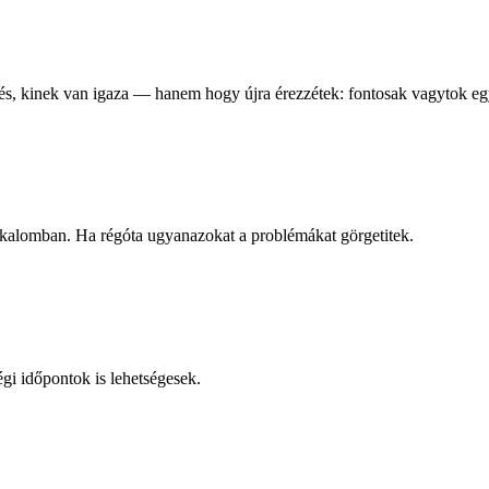
rdés, kinek van igaza — hanem hogy újra érezzétek: fontosak vagytok e
lkalomban. Ha régóta ugyanazokat a problémákat görgetitek.
gi időpontok is lehetségesek.