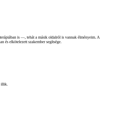
terápiában is —, tehát a másik oldalról is vannak élményeim. A
lan és elkötelezett szakember segítsége.
llik.