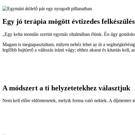
Egy jó terápia mögött évtizedes felkészülés
„Egy kelta mondás szerint egymás oltalmában élünk. Én úgy gondo
Magam is megtapasztaltam, milyen nehéz lehet az út a segítségkérésig
legfőbb hajtóerő a változás iránti vágy; ehhez akarat és kitartás kell,
A módszert a ti helyzetetekhez választjuk
Nem kell előre eldöntenetek, melyik forma való nektek. A díjmentes tel